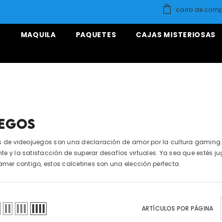
carro de com
O
MAQUILA
PAQUETES
CAJAS MISTERIOSAS
UEGOS
s de videojuegos son una declaración de amor por la cultura gaming.
e y la satisfacción de superar desafíos virtuales. Ya sea que estés j
gamer contigo, estos calcetines son una elección perfecta.
ARTÍCULOS POR PÁGINA