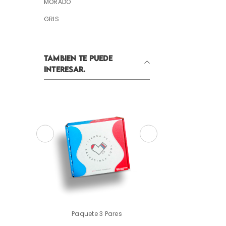
MORADO
GRIS
TAMBIEN TE PUEDE
INTERESAR.
es
Paquete 5 Pares