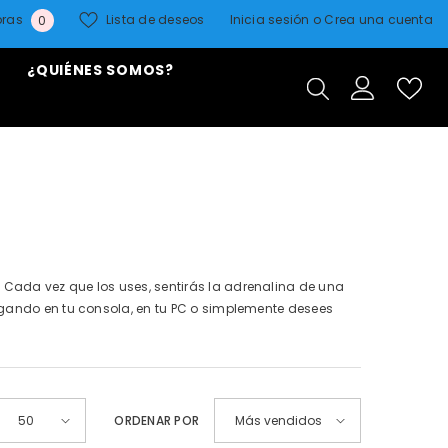
0
pras
Lista de deseos
Inicia sesión
o
Crea una cuenta
0
elementos
¿QUIÉNES SOMOS?
 Cada vez que los uses, sentirás la adrenalina de una
ugando en tu consola, en tu PC o simplemente desees
ORDENAR POR
50
Más vendidos