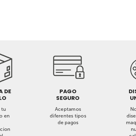
A DE
PAGO
DI
LO
SEGURO
U
 tu
Aceptamos
No
o en
diferentes tipos
dis
de pagos
maq
acion
nu
al
ca