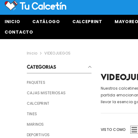
SALTAR AL CONTENIDO
INICIO
CATÁLOGO
CALCEPRINT
MAYORE
CONTACTO
Inicio
VIDEOJUEGOS
CATEGORIAS
VIDEOJ
PAQUETES
Nuestros calcetine
CAJAS MISTERIOSAS
partida emocionant
llevar la esencia 
CALCEPRINT
TINES
MARINOS
VISTO COMO
DEPORTIVOS