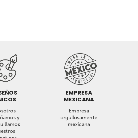
SEÑOS
EMPRESA
NICOS
MEXICANA
sotros
Empresa
eñamos y
orgullosamente
uillamos
mexicana
estros
lcetines