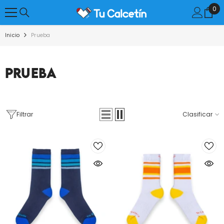
SALTAR AL CONTENIDO
0
0
el
Inicio
Prueba
Prueba
Filtrar
Clasificar