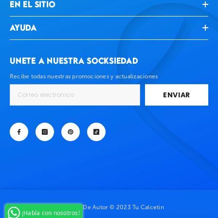
EN EL SITIO
AYUDA
UNETE A NUESTRA SOCKSIEDAD
Recibe todas nuestras promociones y actualizaciones
ENVIAR
AÑADIR AL CARRITO
Paquete 5 Pares
$ 550.00
Derechos De Autor © 2023 Tu Calcetin
¡Habla con nosotros!